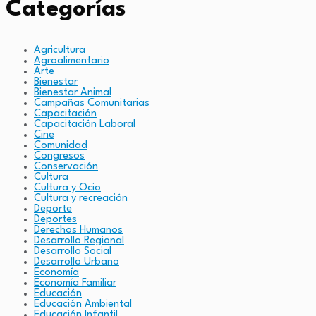
Categorías
Agricultura
Agroalimentario
Arte
Bienestar
Bienestar Animal
Campañas Comunitarias
Capacitación
Capacitación Laboral
Cine
Comunidad
Congresos
Conservación
Cultura
Cultura y Ocio
Cultura y recreación
Deporte
Deportes
Derechos Humanos
Desarrollo Regional
Desarrollo Social
Desarrollo Urbano
Economía
Economía Familiar
Educación
Educación Ambiental
Educación Infantil