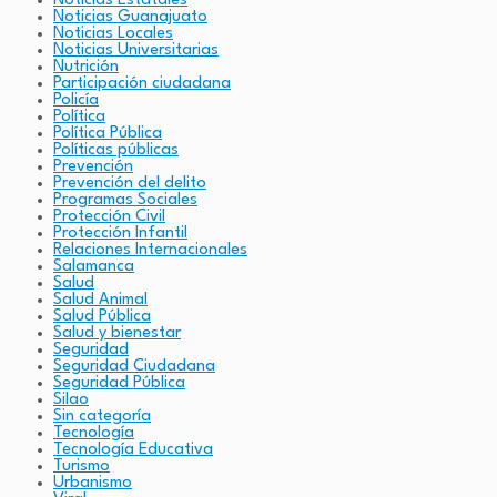
Noticias Estatales
Noticias Guanajuato
Noticias Locales
Noticias Universitarias
Nutrición
Participación ciudadana
Policía
Política
Política Pública
Políticas públicas
Prevención
Prevención del delito
Programas Sociales
Protección Civil
Protección Infantil
Relaciones Internacionales
Salamanca
Salud
Salud Animal
Salud Pública
Salud y bienestar
Seguridad
Seguridad Ciudadana
Seguridad Pública
Silao
Sin categoría
Tecnología
Tecnología Educativa
Turismo
Urbanismo