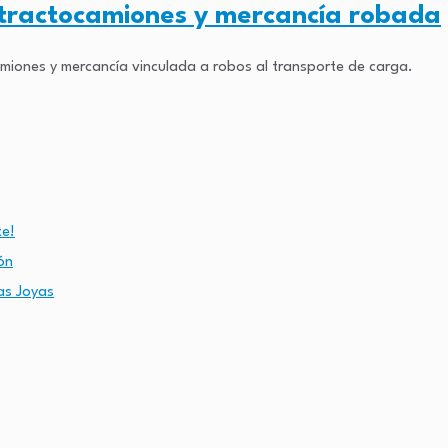
 tractocamiones y mercancía robada
amiones y mercancía vinculada a robos al transporte de carga.
te!
ón
as Joyas