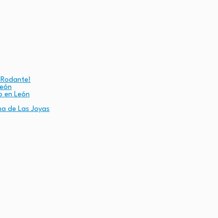
 Rodante!
León
o en León
na de Las Joyas