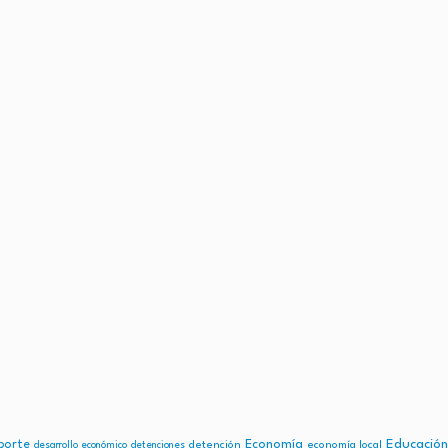
Economía
Educación
porte
detención
economía local
desarrollo económico
detenciones