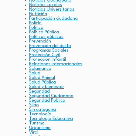
Noticias Guanajuato
Noticias Locales
Noticias Universitarias
Nutrición
Participación ciudadana
Policía
Política
Política Pública
Políticas públicas
Prevención
Prevención del delito
Programas Sociales
Protección Civil
Protección Infantil
Relaciones Internacionales
Salamanca
Salud
Salud Animal
Salud Pública
Salud y bienestar
Seguridad
Seguridad Ciudadana
Seguridad Pública
Silao
Sin categoría
Tecnología
Tecnología Educativa
Turismo
Urbanismo
Viral