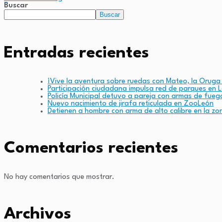
Buscar
Buscar
Entradas recientes
¡Vive la aventura sobre ruedas con Mateo, la Oruga
Participación ciudadana impulsa red de parques en 
Policía Municipal detuvo a pareja con armas de fueg
Nuevo nacimiento de jirafa reticulada en ZooLeón
Detienen a hombre con arma de alto calibre en la zo
Comentarios recientes
No hay comentarios que mostrar.
Archivos