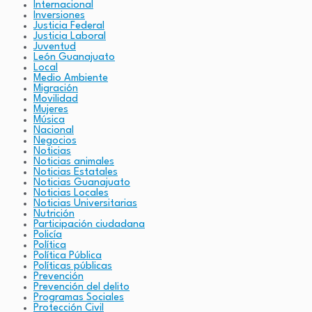
Internacional
Inversiones
Justicia Federal
Justicia Laboral
Juventud
León Guanajuato
Local
Medio Ambiente
Migración
Movilidad
Mujeres
Música
Nacional
Negocios
Noticias
Noticias animales
Noticias Estatales
Noticias Guanajuato
Noticias Locales
Noticias Universitarias
Nutrición
Participación ciudadana
Policía
Política
Política Pública
Políticas públicas
Prevención
Prevención del delito
Programas Sociales
Protección Civil