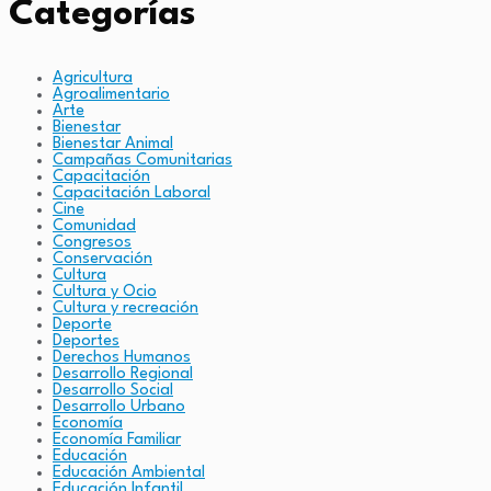
Categorías
Agricultura
Agroalimentario
Arte
Bienestar
Bienestar Animal
Campañas Comunitarias
Capacitación
Capacitación Laboral
Cine
Comunidad
Congresos
Conservación
Cultura
Cultura y Ocio
Cultura y recreación
Deporte
Deportes
Derechos Humanos
Desarrollo Regional
Desarrollo Social
Desarrollo Urbano
Economía
Economía Familiar
Educación
Educación Ambiental
Educación Infantil