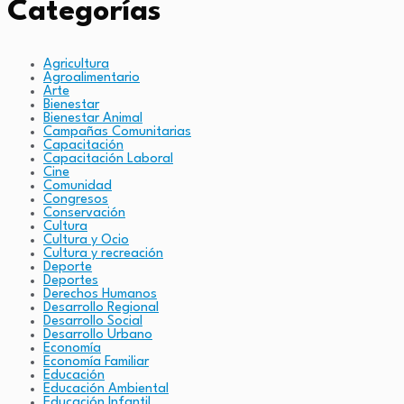
Categorías
Agricultura
Agroalimentario
Arte
Bienestar
Bienestar Animal
Campañas Comunitarias
Capacitación
Capacitación Laboral
Cine
Comunidad
Congresos
Conservación
Cultura
Cultura y Ocio
Cultura y recreación
Deporte
Deportes
Derechos Humanos
Desarrollo Regional
Desarrollo Social
Desarrollo Urbano
Economía
Economía Familiar
Educación
Educación Ambiental
Educación Infantil