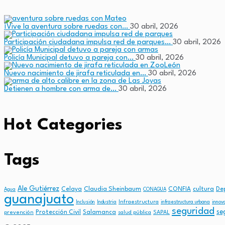
¡Vive la aventura sobre ruedas con…
30 abril, 2026
Participación ciudadana impulsa red de parques…
30 abril, 2026
Policía Municipal detuvo a pareja con…
30 abril, 2026
Nuevo nacimiento de jirafa reticulada en…
30 abril, 2026
Detienen a hombre con arma de…
30 abril, 2026
Hot Categories
Tags
Ale Gutiérrez
Claudia Sheinbaum
cultura
Celaya
CONFIA
De
Agua
CONAGUA
guanajuato
Infraestructura
Inclusión
Industria
infraestructura urbana
innov
seguridad
se
Protección Civil
Salamanca
prevención
salud pública
SAPAL