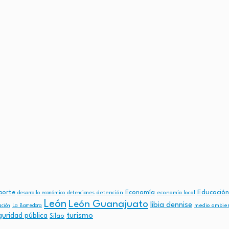
Economía
Educación
porte
detención
economía local
desarrollo económico
detenciones
León
León Guanajuato
libia dennise
medio ambie
ación
La Barredora
turismo
guridad pública
Silao