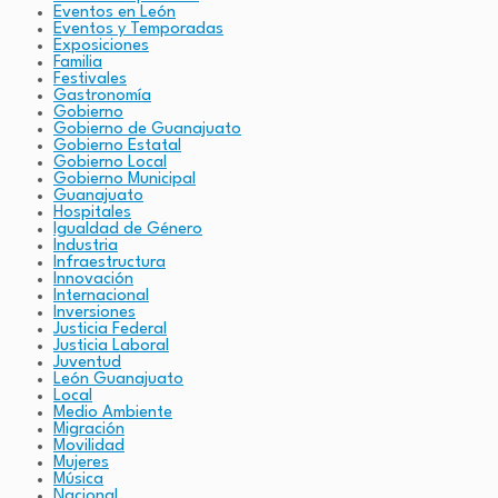
Eventos en León
Eventos y Temporadas
Exposiciones
Familia
Festivales
Gastronomía
Gobierno
Gobierno de Guanajuato
Gobierno Estatal
Gobierno Local
Gobierno Municipal
Guanajuato
Hospitales
Igualdad de Género
Industria
Infraestructura
Innovación
Internacional
Inversiones
Justicia Federal
Justicia Laboral
Juventud
León Guanajuato
Local
Medio Ambiente
Migración
Movilidad
Mujeres
Música
Nacional