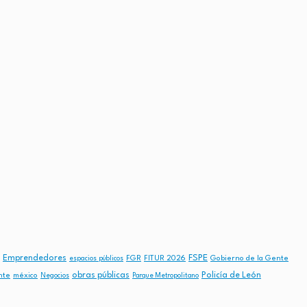
FSPE
Emprendedores
FGR
FITUR 2026
Gobierno de la Gente
espacios públicos
obras públicas
Policía de León
nte
méxico
Negocios
Parque Metropolitano