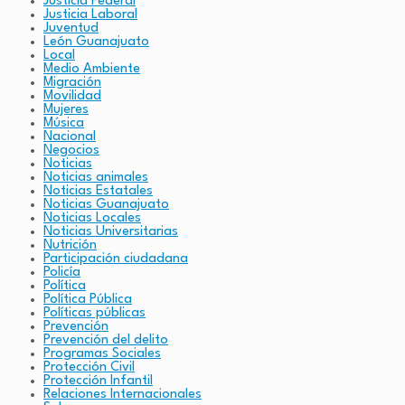
Justicia Federal
Justicia Laboral
Juventud
León Guanajuato
Local
Medio Ambiente
Migración
Movilidad
Mujeres
Música
Nacional
Negocios
Noticias
Noticias animales
Noticias Estatales
Noticias Guanajuato
Noticias Locales
Noticias Universitarias
Nutrición
Participación ciudadana
Policía
Política
Política Pública
Políticas públicas
Prevención
Prevención del delito
Programas Sociales
Protección Civil
Protección Infantil
Relaciones Internacionales