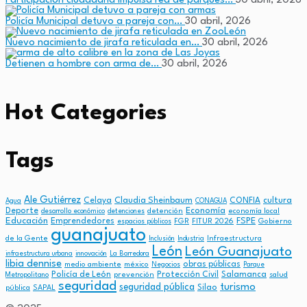
Participación ciudadana impulsa red de parques…
30 abril, 2026
Policía Municipal detuvo a pareja con…
30 abril, 2026
Nuevo nacimiento de jirafa reticulada en…
30 abril, 2026
Detienen a hombre con arma de…
30 abril, 2026
Hot Categories
Tags
Ale Gutiérrez
Claudia Sheinbaum
cultura
Celaya
CONFIA
Agua
CONAGUA
Economía
Deporte
detención
economía local
desarrollo económico
detenciones
Educación
FSPE
Emprendedores
FGR
FITUR 2026
Gobierno
espacios públicos
guanajuato
de la Gente
Infraestructura
Inclusión
Industria
León
León Guanajuato
infraestructura urbana
innovación
La Barredora
libia dennise
obras públicas
medio ambiente
méxico
Negocios
Parque
Policía de León
Protección Civil
Salamanca
prevención
salud
Metropolitano
seguridad
turismo
seguridad pública
Silao
pública
SAPAL