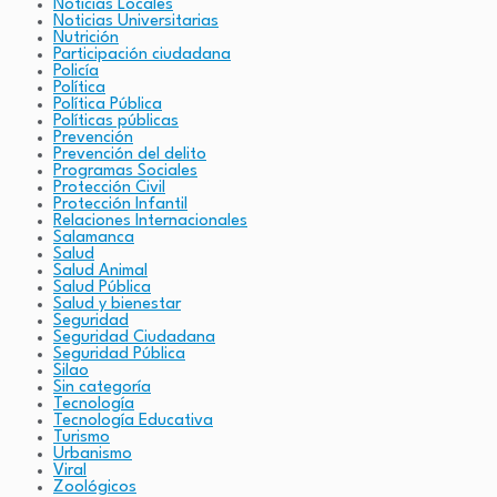
Noticias Locales
Noticias Universitarias
Nutrición
Participación ciudadana
Policía
Política
Política Pública
Políticas públicas
Prevención
Prevención del delito
Programas Sociales
Protección Civil
Protección Infantil
Relaciones Internacionales
Salamanca
Salud
Salud Animal
Salud Pública
Salud y bienestar
Seguridad
Seguridad Ciudadana
Seguridad Pública
Silao
Sin categoría
Tecnología
Tecnología Educativa
Turismo
Urbanismo
Viral
Zoológicos