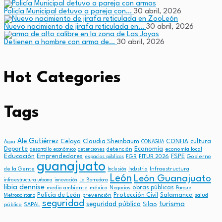
Policía Municipal detuvo a pareja con…
30 abril, 2026
Nuevo nacimiento de jirafa reticulada en…
30 abril, 2026
Detienen a hombre con arma de…
30 abril, 2026
Hot Categories
Tags
Ale Gutiérrez
Claudia Sheinbaum
cultura
Celaya
CONFIA
Agua
CONAGUA
Economía
Deporte
detención
economía local
desarrollo económico
detenciones
Educación
FSPE
Emprendedores
FGR
FITUR 2026
Gobierno
espacios públicos
guanajuato
de la Gente
Infraestructura
Inclusión
Industria
León
León Guanajuato
infraestructura urbana
innovación
La Barredora
libia dennise
obras públicas
medio ambiente
méxico
Negocios
Parque
Policía de León
Protección Civil
Salamanca
prevención
salud
Metropolitano
seguridad
turismo
seguridad pública
Silao
pública
SAPAL