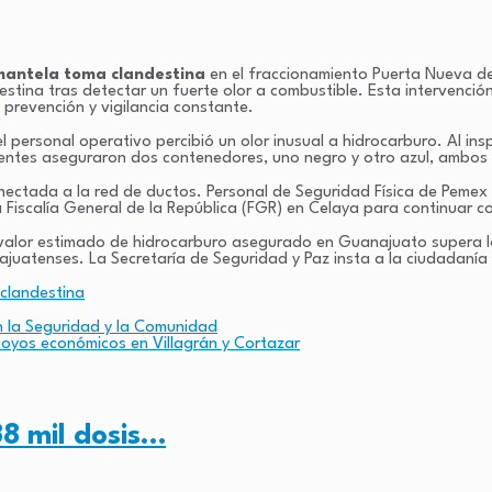
mantela toma clandestina
en el fraccionamiento Puerta Nueva de
estina tras detectar un fuerte olor a combustible. Esta intervenci
 prevención y vigilancia constante.
 el personal operativo percibió un olor inusual a hidrocarburo. Al i
gentes aseguraron dos contenedores, uno negro y otro azul, ambos
onectada a la red de ductos. Personal de Seguridad Física de Pemex
Fiscalía General de la República (FGR) en Celaya para continuar co
l valor estimado de hidrocarburo asegurado en Guanajuato supera lo
uanajuatenses. La Secretaría de Seguridad y Paz insta a la ciudadan
clandestina
 la Seguridad y la Comunidad
yos económicos en Villagrán y Cortazar
38 mil dosis…