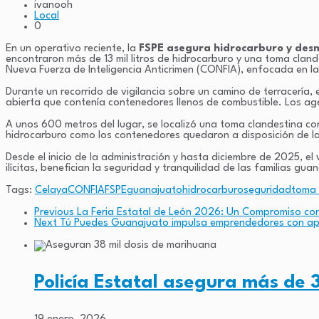
ivanooh
Local
0
En un operativo reciente, la
FSPE asegura hidrocarburo y des
encontraron más de 13 mil litros de hidrocarburo y una toma cland
Nueva Fuerza de Inteligencia Anticrimen (CONFIA), enfocada en la
Durante un recorrido de vigilancia sobre un camino de terracería,
abierta que contenía contenedores llenos de combustible. Los a
A unos 600 metros del lugar, se localizó una toma clandestina c
hidrocarburo como los contenedores quedaron a disposición de la 
Desde el inicio de la administración y hasta diciembre de 2025, e
ilícitas, benefician la seguridad y tranquilidad de las familias g
Tags:
Celaya
CONFIA
FSPE
guanajuato
hidrocarburo
seguridad
toma 
Previous
La Feria Estatal de León 2026: Un Compromiso con
Next
Tú Puedes Guanajuato impulsa emprendedores con apo
Policía Estatal asegura más de 