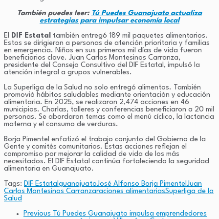
También puedes leer:
Tú Puedes Guanajuato actualiza
estrategias para impulsar economía local
El
DIF Estatal
también entregó 189 mil paquetes alimentarios.
Estos se dirigieron a personas de atención prioritaria y familias
en emergencia. Niños en sus primeros mil días de vida fueron
beneficiarios clave. Juan Carlos Montesinos Carranza,
presidente del Consejo Consultivo del DIF Estatal, impulsó la
atención integral a grupos vulnerables.
La Superliga de la Salud no solo entregó alimentos. También
promovió hábitos saludables mediante orientación y educación
alimentaria. En 2025, se realizaron 2,474 acciones en 46
municipios. Charlas, talleres y conferencias beneficiaron a 20 mil
personas. Se abordaron temas como el menú cíclico, la lactancia
materna y el consumo de verduras.
Borja Pimentel enfatizó el trabajo conjunto del Gobierno de la
Gente y comités comunitarios. Estas acciones reflejan el
compromiso por mejorar la calidad de vida de los más
necesitados. El DIF Estatal continúa fortaleciendo la seguridad
alimentaria en Guanajuato.
Tags:
DIF Estatal
guanajuato
José Alfonso Borja Pimentel
Juan
Carlos Montesinos Carranza
raciones alimentarias
Superliga de la
Salud
Previous
Tú Puedes Guanajuato impulsa emprendedores