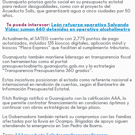
Guanajuato prioriza gasto social en su presupuesto estatal
para reducir desigualdades, como con el proyecto del
Acueducto Solís, que garantizará agua a cinco ciudades por 50
años.
Te puede interesar:
León refuerza operativo Salvando
Vidas: suman 660 detenidos en operativo alcoholímetro
Actualmente, el SATEG cuenta con 2,775 puntos de pago
autorizados, incluidos 135 kioscos digitales, aplicación móvil y
kioscos “Placa Express” que facilitan el cumplimiento tributario.
Guanajuato también mantiene liderazgo en transparencia fiscal
con herramientas como el portal
presupuestoabierto.guanajuato.gob.mx y la estrategia
“Transparencia Presupuestaria 360 grados”.
Estas iniciativas posicionan al estado como referente nacional e
internacional en rendición de cuentas, según el Barómetro de
Información Presupuestal Estatal.
Fitch Ratings ratificó a Guanajuato con la calificación AAA, lo
que permite contratar financiamiento en condiciones óptimas y
continuar con obras estratégicas de largo plazo.
La Gobernadora también reiteró su compromiso con las familias
afectadas por la lluvia en Ocampo. Brigadas de apoyo siguen
atendiendo la emergencia en San Pedro de Ibarra.