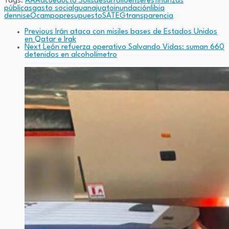
Tags:
AAA
acueducto Solís
desarrollo
enseres
finanzas
públicas
gasto social
guanajuato
inundación
libia
dennise
Ocampo
presupuesto
SATEG
transparencia
Previous
Irán ataca con misiles bases de Estados Unidos
en Qatar e Irak
Next
León refuerza operativo Salvando Vidas: suman 660
detenidos en alcoholímetro