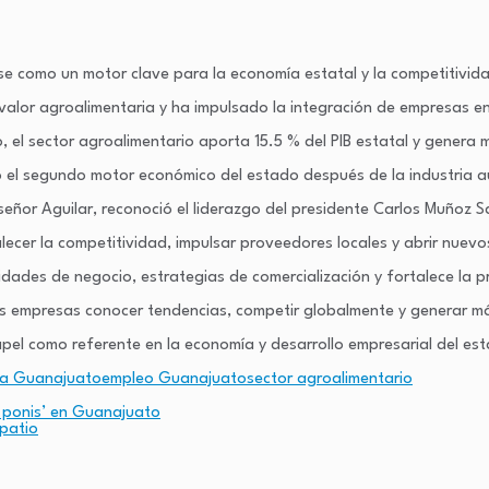
e como un motor clave para la economía estatal y la competitivida
 valor agroalimentaria y ha impulsado la integración de empresas e
, el sector agroalimentario aporta 15.5 % del PIB estatal y genera 
o el segundo motor económico del estado después de la industria a
eñor Aguilar, reconoció el liderazgo del presidente Carlos Muñoz Sa
lecer la competitividad, impulsar proveedores locales y abrir nue
ades de negocio, estrategias de comercialización y fortalece la pr
 empresas conocer tendencias, competir globalmente y generar más
pel como referente en la economía y desarrollo empresarial del es
a Guanajuato
empleo Guanajuato
sector agroalimentario
s ponis’ en Guanajuato
spatio