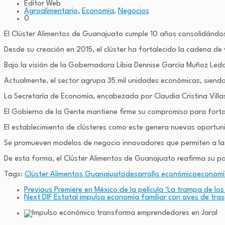
Editor Web
Agroalimentario
,
Economía
,
Negocios
0
El Clúster Alimentos de Guanajuato cumple 10 años consolidándos
Desde su creación en 2015, el clúster ha fortalecido la cadena de
Bajo la visión de la Gobernadora Libia Dennise García Muñoz Ledo
Actualmente, el sector agrupa 35 mil unidades económicas, siend
La Secretaría de Economía, encabezada por Claudia Cristina Villas
El Gobierno de la Gente mantiene firme su compromiso para forta
El establecimiento de clústeres como este genera nuevas oportunid
Se promueven modelos de negocio innovadores que permiten a las
De esta forma, el Clúster Alimentos de Guanajuato reafirma su pa
Tags:
Clúster Alimentos Guanajuato
desarrollo económico
economí
Previous
Premiere en México de la película ‘La trampa de lo
Next
DIF Estatal impulsa economía familiar con aves de tra