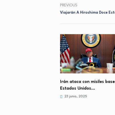
PREVIOUS
Viajarán A Hiroshima Doce Es
Irán ataca con misiles base
lara fin de guerra de 12
Estados Unidos…
23 junio, 2025
, 2025