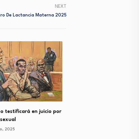
NEXT
oro De Lactancia Materna 2025
Irán declara fin de guerra
o testificará en juicio por
días…
 sexual
24 junio, 2025
io, 2025