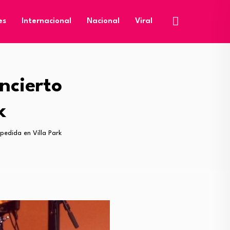
es
Internacional
Nacional
Viral
ncierto
k
pedida en Villa Park