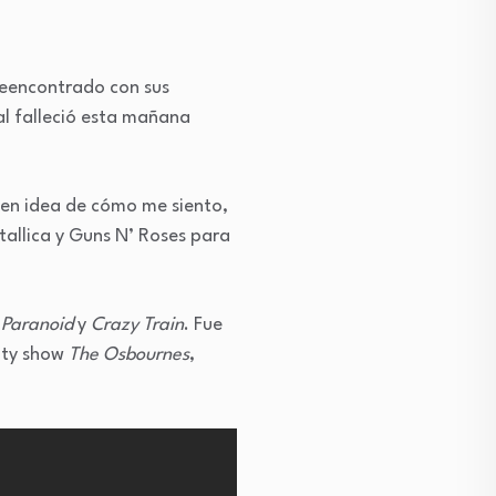
reencontrado con sus
al falleció esta mañana
enen idea de cómo me siento,
allica y Guns N’ Roses para
,
Paranoid
y
Crazy Train
. Fue
lity show
The Osbournes
,