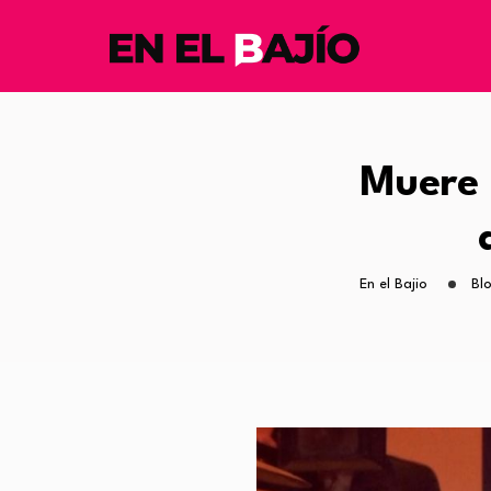
Muere 
En el Bajio
Bl