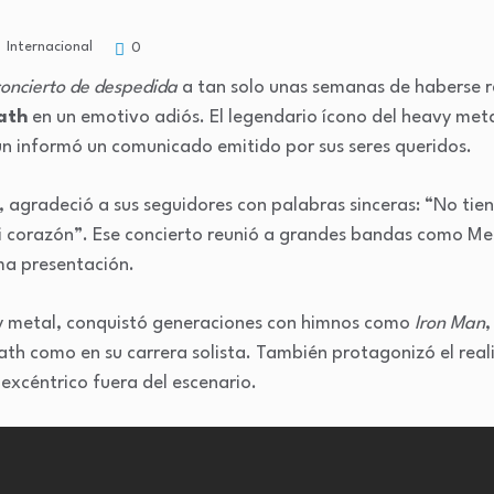
Internacional
0
oncierto de despedida
a tan solo unas semanas de haberse 
ath
en un emotivo adiós. El legendario ícono del heavy met
ún informó un comunicado emitido por sus seres queridos.
o, agradeció a sus seguidores con palabras sinceras: “No ti
i corazón”. Ese concierto reunió a grandes bandas como Met
ma presentación.
y metal, conquistó generaciones con himnos como
Iron Man
ath como en su carrera solista. También protagonizó el rea
excéntrico fuera del escenario.