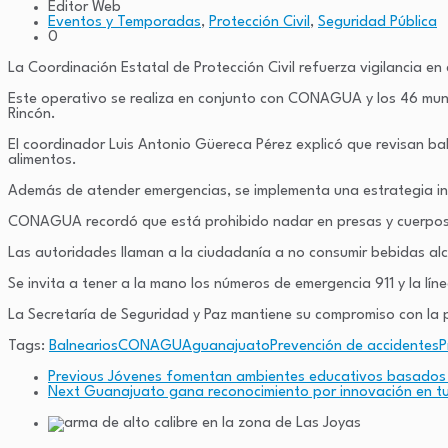
Editor Web
Eventos y Temporadas
,
Protección Civil
,
Seguridad Pública
0
La Coordinación Estatal de Protección Civil refuerza vigilancia 
Este operativo se realiza en conjunto con CONAGUA y los 46 munic
Rincón.
El coordinador Luis Antonio Güereca Pérez explicó que revisan bal
alimentos.
Además de atender emergencias, se implementa una estrategia inte
CONAGUA recordó que está prohibido nadar en presas y cuerpos d
Las autoridades llaman a la ciudadanía a no consumir bebidas al
Se invita a tener a la mano los números de emergencia 911 y la lí
La Secretaría de Seguridad y Paz mantiene su compromiso con la p
Tags:
Balnearios
CONAGUA
guanajuato
Prevención de accidentes
P
Previous
Jóvenes fomentan ambientes educativos basados 
Next
Guanajuato gana reconocimiento por innovación en tu