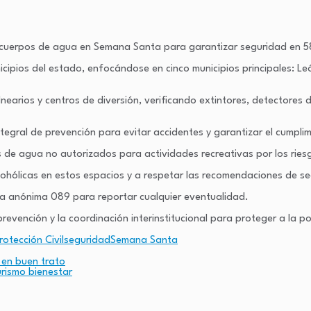
en cuerpos de agua en Semana Santa para garantizar seguridad en 58
ipios del estado, enfocándose en cinco municipios principales: Leó
nearios y centros de diversión, verificando extintores, detectores 
gral de prevención para evitar accidentes y garantizar el cumplim
e agua no autorizados para actividades recreativas por los riesg
cohólicas en estos espacios y a respetar las recomendaciones de s
nea anónima 089 para reportar cualquier eventualidad.
revención y la coordinación interinstitucional para proteger a la 
rotección Civil
seguridad
Semana Santa
en buen trato
rismo bienestar