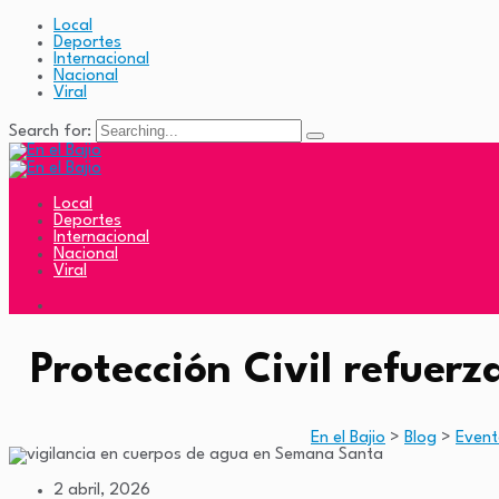
Local
Deportes
Internacional
Nacional
Viral
Search for:
Local
Deportes
Internacional
Nacional
Viral
Protección Civil refuer
En el Bajio
>
Blog
>
Event
2 abril, 2026