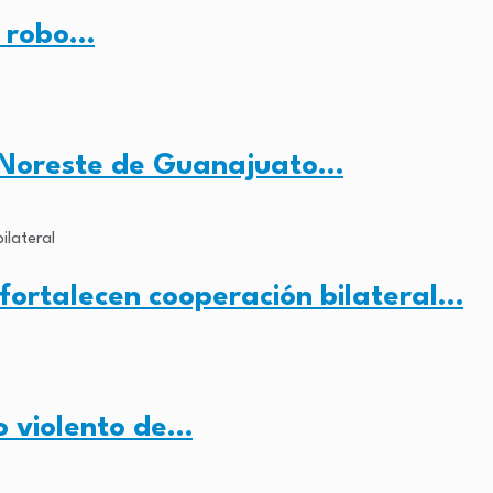
r robo…
e Noreste de Guanajuato…
ortalecen cooperación bilateral…
o violento de…