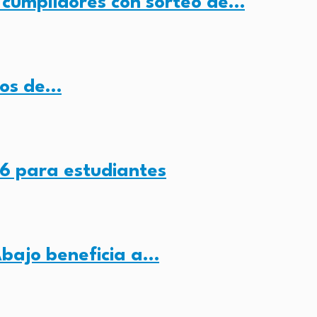
 cumplidores con sorteo de…
ros de…
6 para estudiantes
Abajo beneficia a…